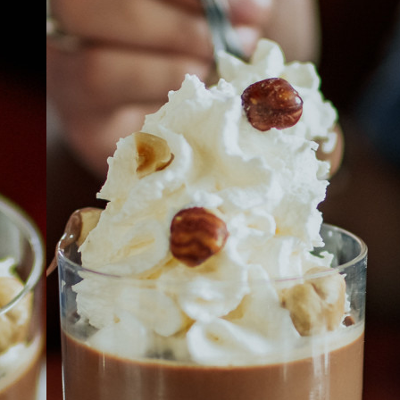
À PROPOS
EMPLOIS
EN ÉPICERIE
BOUTIQUE
TRAITEUR ÉVÉNEMENTIEL
NOUS JOINDRE
DONNER VOTRE OPINION