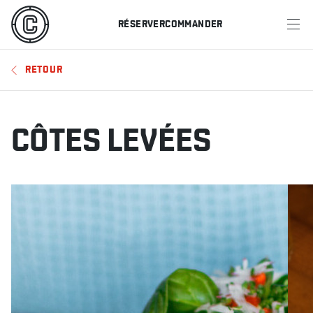
RÉSERVER
COMMANDER
MENU
RETOUR
RESTAURANTS
OFFRES ET PROMOTIONS
CÔTES LEVÉES
CARTES-CADEAUX
HORAIRE DES SPORTS
RÉSERVER
COMMANDER