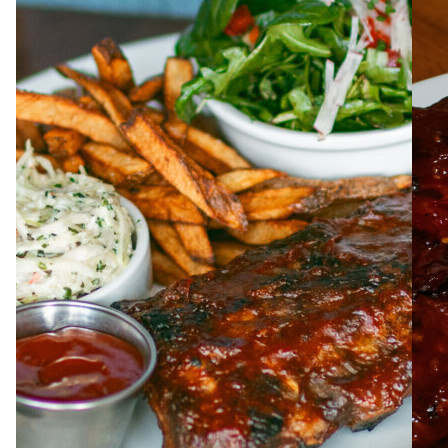
À PROPOS
EMPLOIS
EN ÉPICERIE
BOUTIQUE
TRAITEUR ÉVÉNEMENTIEL
NOUS JOINDRE
DONNER VOTRE OPINION