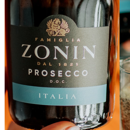
À PROPOS
EMPLOIS
EN ÉPICERIE
BOUTIQUE
TRAITEUR ÉVÉNEMENTIEL
NOUS JOINDRE
DONNER VOTRE OPINION