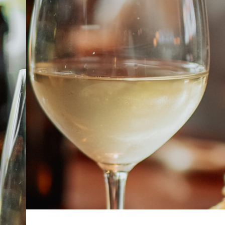
À PROPOS
EMPLOIS
EN ÉPICERIE
BOUTIQUE
TRAITEUR ÉVÉNEMENTIEL
NOUS JOINDRE
DONNER VOTRE OPINION