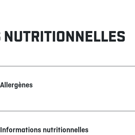
 NUTRITIONNELLES
Allergènes
Contient
Peut contenir
Blé/Gluten
Soya
Produits laitiers
Informations nutritionnelles
Sulfites