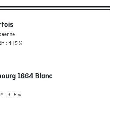
rtois
opéenne
RM : 4 | 5 %
bourg 1664 Blanc
RM : 3 | 5 %