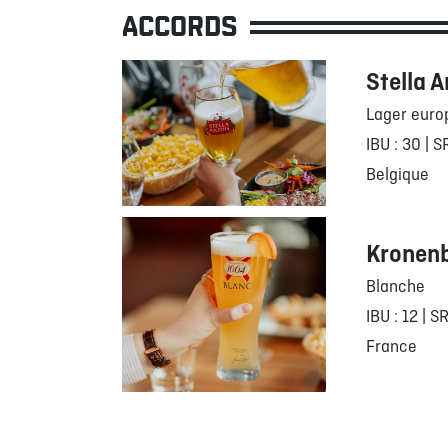
ACCORDS
Stella A
Lager eur
IBU : 30 | S
Belgique
Kronen
Blanche
IBU : 12 | S
France