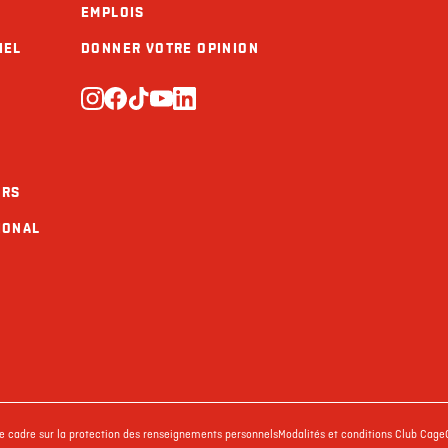
EMPLOIS
Calcium (mg)
IEL
DONNER VOTRE OPINION
Fer (mg)
URS
IONAL
ue cadre sur la protection des renseignements personnels
Modalités et conditions Club Cage