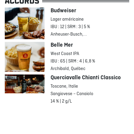
ACCORDS
Budweiser
Lager américaine
IBU : 12 | SRM : 3 | 5 %
Anheuser-Busch,...
Belle Mer
West Coast IPA
IBU : 65 | SRM : 4 | 6,8 %
Archibald, Québec
Querciavalle Chianti Classico
Toscane, Italie
Sangiovese – Canaiolo
14 % | 2 g/L