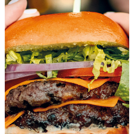
À PROPOS
EMPLOIS
EN ÉPICERIE
BOUTIQUE
TRAITEUR ÉVÉNEMENTIEL
NOUS JOINDRE
DONNER VOTRE OPINION