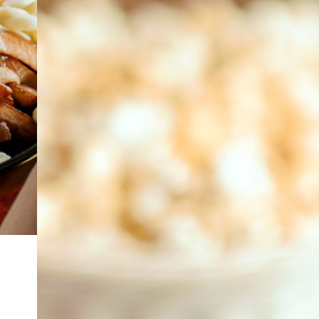
À PROPOS
EMPLOIS
EN ÉPICERIE
BOUTIQUE
TRAITEUR ÉVÉNEMENTIEL
NOUS JOINDRE
DONNER VOTRE OPINION