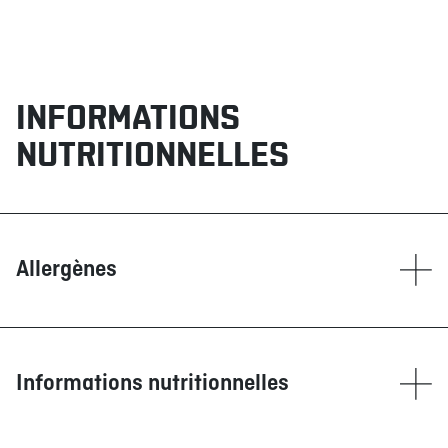
INFORMATIONS
NUTRITIONNELLES
Allergènes
Contient
Blé/Gluten
Glutamate (GMS)
Informations nutritionnelles
Maïs
Moutarde
Calories
1508
Poissons