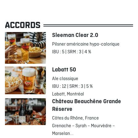
ACCORDS
Sleeman Clear 2.0
Pilsner américaine hypo-calorique
IBU : 5 | SRM : 3 | 4 %
Labatt 50
Ale classique
IBU : 12 | SRM : 3 | 5 %
Labatt, Montréal
Château Beauchêne Grande
Réserve
Côtes du Rhône, France
Grenache – Syrah – Mourvèdre –
Marselan...