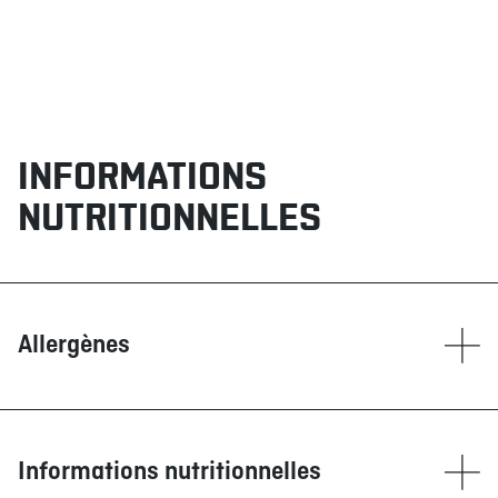
INFORMATIONS
NUTRITIONNELLES
Allergènes
Contient
Blé/Gluten
Moutarde
Informations nutritionnelles
Oeufs