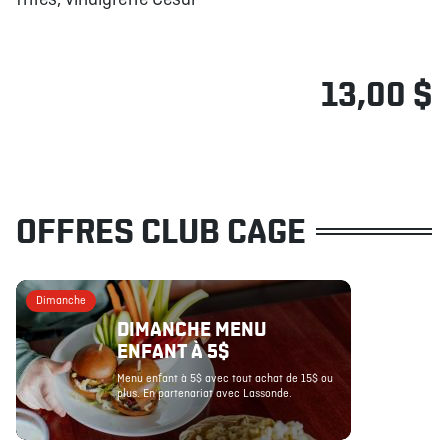
frites, vinaigrette César
13,00 $
OFFRES CLUB CAGE
Dimanche
DIMANCHE MENU
ENFANT À 5$
Menu enfant à 5$ avec tout achat de 15$ ou
plus. En partenariat avec Lassonde.