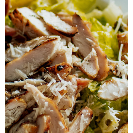
À PROPOS
EMPLOIS
EN ÉPICERIE
BOUTIQUE
TRAITEUR ÉVÉNEMENTIEL
NOUS JOINDRE
DONNER VOTRE OPINION