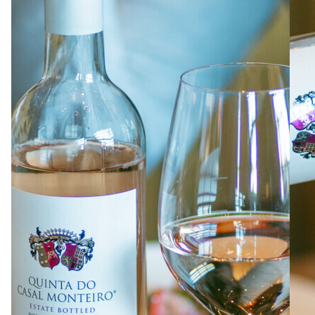
À PROPOS
EMPLOIS
EN ÉPICERIE
BOUTIQUE
TRAITEUR ÉVÉNEMENTIEL
NOUS JOINDRE
DONNER VOTRE OPINION