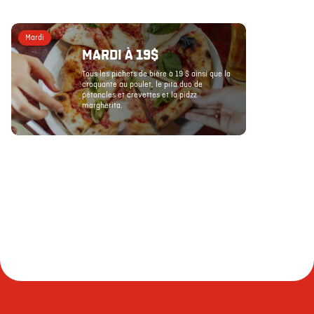
Mardi
MARDI À 19$
Tous les pichets de bière à 19 $ ainsi que la
croquante au poulet, le pita duo de
pétoncles et crevettes et la pidzz
margherita.