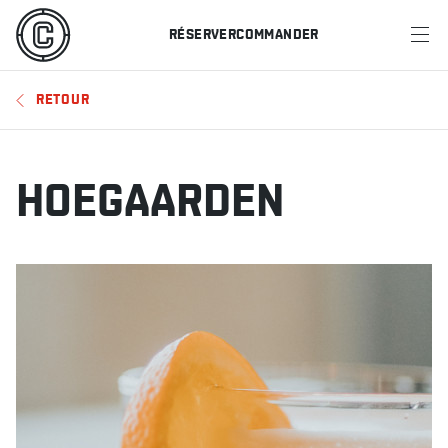
RÉSERVER
COMMANDER
MENU
RETOUR
RESTAURANTS
OFFRES ET PROMOTIONS
HOEGAARDEN
CARTES-CADEAUX
HORAIRE DES SPORTS
RÉSERVER
COMMANDER