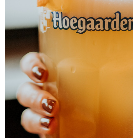
À PROPOS
EMPLOIS
EN ÉPICERIE
BOUTIQUE
TRAITEUR ÉVÉNEMENTIEL
NOUS JOINDRE
DONNER VOTRE OPINION