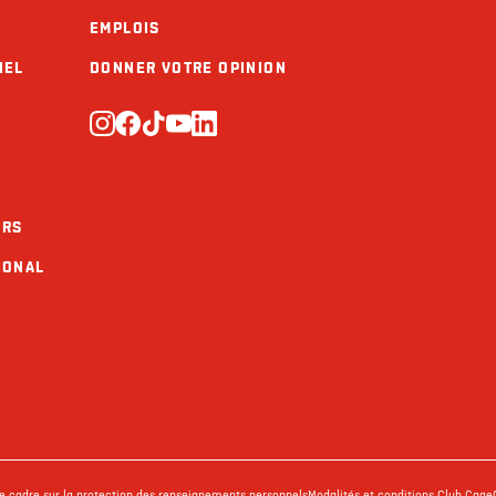
EMPLOIS
IEL
DONNER VOTRE OPINION
URS
IONAL
ue cadre sur la protection des renseignements personnels
Modalités et conditions Club Cage