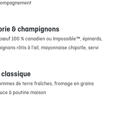
ccompagnement
brie & champignons
 bœuf 100 % canadien ou Impossible™, épinards,
ignons rôtis à l’ail, mayonnaise chipotle, servi
 classique
pommes de terre fraîches, fromage en grains
auce à poutine maison