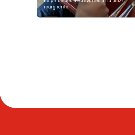
de pétoncles et crevettes et la pidzz
margherita.