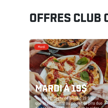
OFFRES CLUB 
Mardi
MARDI À 19$
Tous les pichets de bière à 19 $ ainsi
que la croquante au poulet, le pita duo