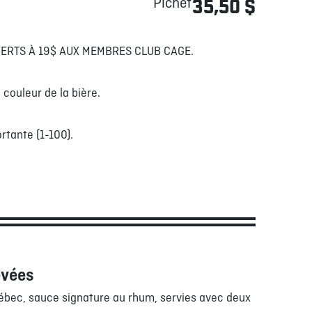
Pichet
35,50 $
FERTS À 19$ AUX MEMBRES CLUB CAGE.
 couleur de la bière.
rtante (1-100).
evées
ébec, sauce signature au rhum, servies avec deux