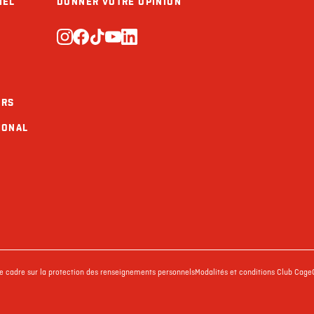
IEL
DONNER VOTRE OPINION
URS
IONAL
ue cadre sur la protection des renseignements personnels
Modalités et conditions Club Cage