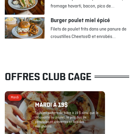
fromage havarti, bacon, pico de...
Burger poulet miel épicé
Filets de poulet frits dans une panure de
croustilles Cheetos© et enrobés...
OFFRES CLUB CAGE
Mardi
MARDI À 19$
Tous les pichets de bière à 19 $ ainsi que la
croquante au poulet, le pita duo de
pétoncles et crevettes et la pidzz
margherita.