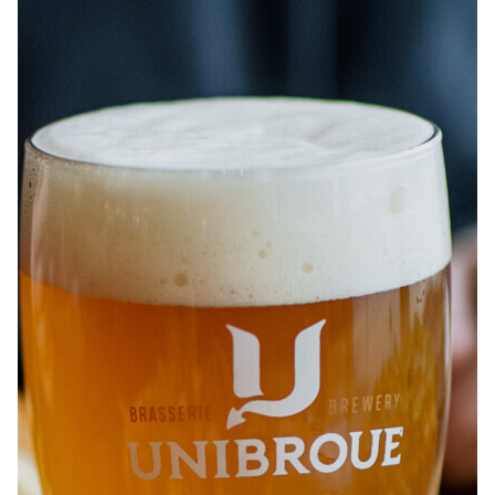
À PROPOS
EMPLOIS
EN ÉPICERIE
BOUTIQUE
TRAITEUR ÉVÉNEMENTIEL
NOUS JOINDRE
DONNER VOTRE OPINION