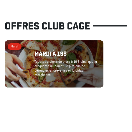
OFFRES CLUB CAGE
Mardi
MARDI À 19$
Tous les pichets de bière à 19 $ ainsi que la
croquante au poulet, le pita duo de
pétoncles et crevettes et la pidzz
margherita.