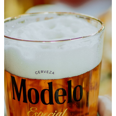
À PROPOS
EMPLOIS
EN ÉPICERIE
BOUTIQUE
TRAITEUR ÉVÉNEMENTIEL
NOUS JOINDRE
DONNER VOTRE OPINION