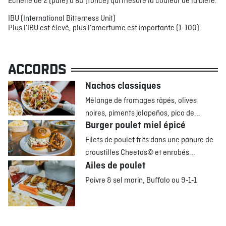
Échelle de 2 (pâle) à 80 (foncé) qui mesure la couleur de la bière.
IBU (International Bitterness Unit)
Plus l’IBU est élevé, plus l’amertume est importante (1-100).
ACCORDS
Nachos classiques
Mélange de fromages râpés, olives
noires, piments jalapeños, pico de...
Burger poulet miel épicé
Filets de poulet frits dans une panure de
croustilles Cheetos© et enrobés...
Ailes de poulet
Poivre & sel marin, Buffalo ou 9‑1‑1