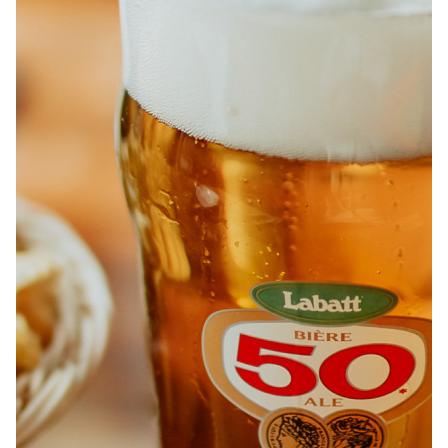
À PROPOS
EMPLOIS
EN ÉPICERIE
BOUTIQUE
TRAITEUR ÉVÉNEMENTIEL
NOUS JOINDRE
DONNER VOTRE OPINION