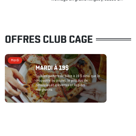
OFFRES CLUB CAGE
Mardi
MARDI À 19$
Tous les pichets de bière à 19 $ ainsi que la
croquante au poulet, le pita duo de
pétoncles et crevettes et la pidzz
margherita.