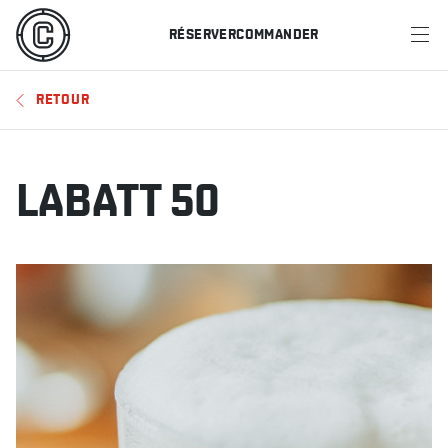
RÉSERVER
COMMANDER
MENU
RETOUR
RESTAURANTS
OFFRES ET PROMOTIONS
LABATT 50
CARTES-CADEAUX
HORAIRE DES SPORTS
RÉSERVER
COMMANDER