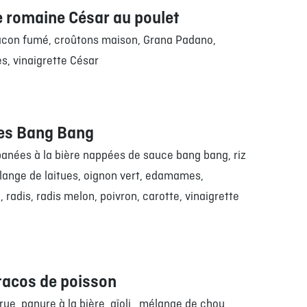
 romaine César au poulet
acon fumé, croûtons maison, Grana Padano,
es, vinaigrette César
es Bang Bang
panées à la bière nappées de sauce bang bang, riz
lange de laitues, oignon vert, edamames,
radis, radis melon, poivron, carotte, vinaigrette
tacos de poisson
rue, panure à la bière, aïoli, mélange de chou