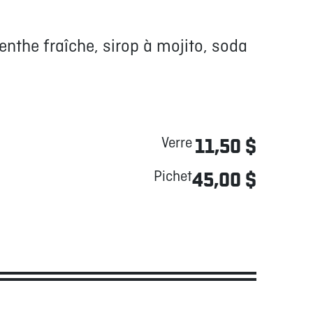
the fraîche, sirop à mojito, soda
Verre
11,50 $
Pichet
45,00 $