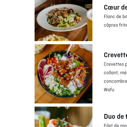
Cœur de
Flanc de b
câpres frit
Crevett
Crevettes 
collant, mé
concombre, 
Wafu
Duo de 
Filet de mo