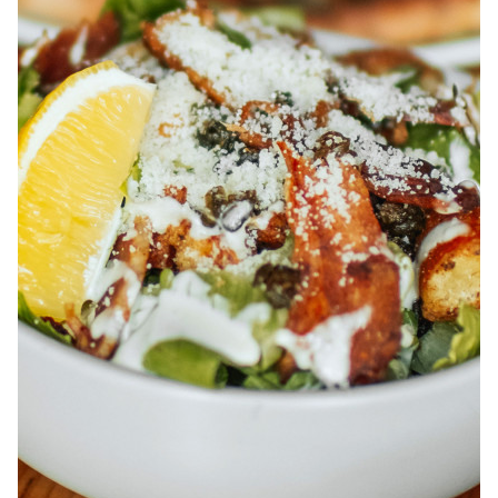
À PROPOS
EMPLOIS
EN ÉPICERIE
BOUTIQUE
TRAITEUR ÉVÉNEMENTIEL
NOUS JOINDRE
DONNER VOTRE OPINION