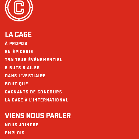
Glutamate (GMS)
Noix
Fibres (g)
3
Soya
Sucres (g)
4
Protéines (g)
8
LA CAGE
Les restaurants La Cage - Brasserie sportive et ses collaborateurs ne
peuvent être tenus responsables d’une réaction allergique à la suite d'une
Calcium (mg)
169
consommation.
À PROPOS
EN ÉPICERIE
Fer (mg)
2
TRAITEUR ÉVÉNEMENTIEL
5 BUTS 8 AILES
DANS L'VESTIAIRE
BOUTIQUE
GAGNANTS DE CONCOURS
LA CAGE À L'INTERNATIONAL
VIENS NOUS PARLER
NOUS JOINDRE
EMPLOIS