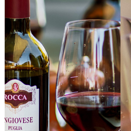
À PROPOS
EMPLOIS
EN ÉPICERIE
BOUTIQUE
TRAITEUR ÉVÉNEMENTIEL
NOUS JOINDRE
DONNER VOTRE OPINION