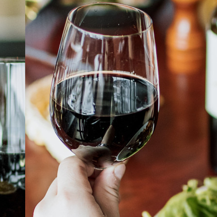
À PROPOS
EMPLOIS
EN ÉPICERIE
BOUTIQUE
TRAITEUR ÉVÉNEMENTIEL
NOUS JOINDRE
DONNER VOTRE OPINION