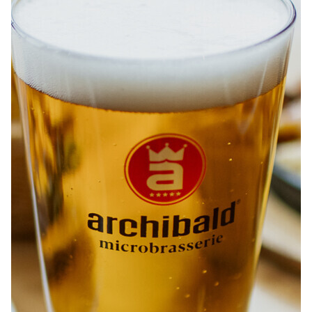
À PROPOS
EMPLOIS
EN ÉPICERIE
BOUTIQUE
TRAITEUR ÉVÉNEMENTIEL
NOUS JOINDRE
DONNER VOTRE OPINION