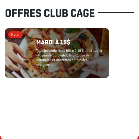
OFFRES CLUB CAGE
Mardi
MARDI À 19$
Tous les pichets de bière à 19 $ ainsi que la
croquante au poulet, le pita duo de
pétoncles et crevettes et la pidzz
margherita.