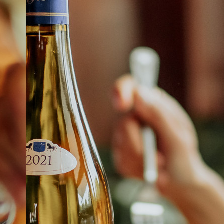
À PROPOS
EMPLOIS
EN ÉPICERIE
BOUTIQUE
TRAITEUR ÉVÉNEMENTIEL
NOUS JOINDRE
DONNER VOTRE OPINION