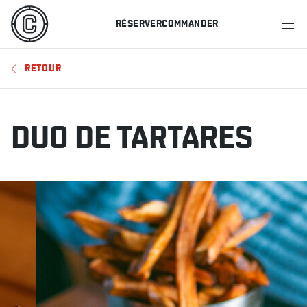
RÉSERVER
COMMANDER
MENU
RETOUR
RESTAURANTS
OFFRES ET PROMOTIONS
DUO DE TARTARES
CARTES-CADEAUX
HORAIRE DES SPORTS
RÉSERVER
COMMANDER