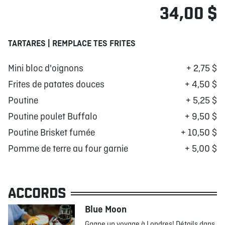
34,00 $
TARTARES | REMPLACE TES FRITES
Mini bloc d'oignons
+ 2,75 $
Frites de patates douces
+ 4,50 $
Poutine
+ 5,25 $
Poutine poulet Buffalo
+ 9,50 $
Poutine Brisket fumée
+ 10,50 $
Pomme de terre au four garnie
+ 5,00 $
ACCORDS
Blue Moon
Gagne un voyage à Londres! Détails dans