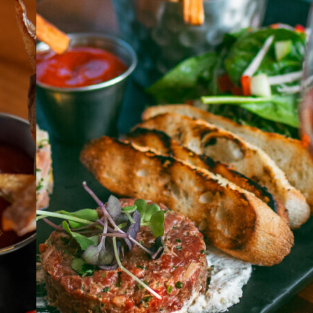
À PROPOS
EMPLOIS
EN ÉPICERIE
BOUTIQUE
TRAITEUR ÉVÉNEMENTIEL
NOUS JOINDRE
DONNER VOTRE OPINION