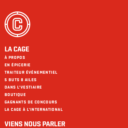
Arachides
Cholestérol (g)
112 - 150
Fruits de mer
Sodium (mg)
1471 - 1867
Noix
Glucides (g)
39 - 77
Les restaurants La Cage - Brasserie sportive et ses collaborateurs ne
Fibres (g)
4 - 6
peuvent être tenus responsables d’une réaction allergique à la suite d'une
consommation.
Sucres (g)
8 - 15
LA CAGE
Protéines (g)
38 - 43
À PROPOS
Calcium (mg)
94 - 139
EN ÉPICERIE
TRAITEUR ÉVÉNEMENTIEL
Fer (mg)
5 - 6
5 BUTS 8 AILES
DANS L'VESTIAIRE
BOUTIQUE
GAGNANTS DE CONCOURS
LA CAGE À L'INTERNATIONAL
VIENS NOUS PARLER