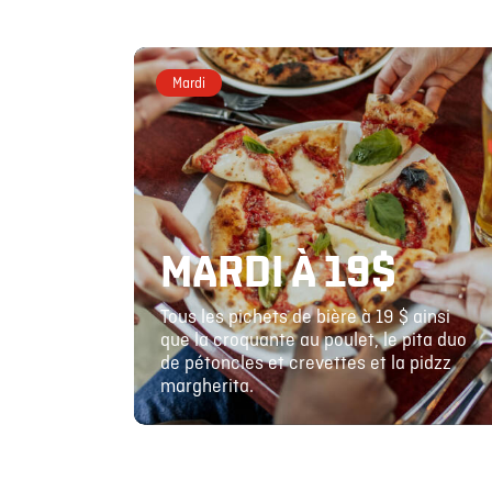
Mardi
MARDI À 19$
Tous les pichets de bière à 19 $ ainsi
que la croquante au poulet, le pita duo
de pétoncles et crevettes et la pidzz
margherita.