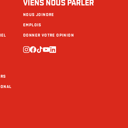
VIENS NOUS PARLER
Sucres (g)
NOUS JOINDRE
Protéines (g)
EMPLOIS
Calcium (mg)
IEL
DONNER VOTRE OPINION
Fer (mg)
URS
IONAL