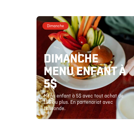
Dimanche
DIMANCHE
MENU ENFANT À
5$
Menu enfant à 5$ avec tout achat de
15$ ou plus. En partenariat avec
Lassonde.