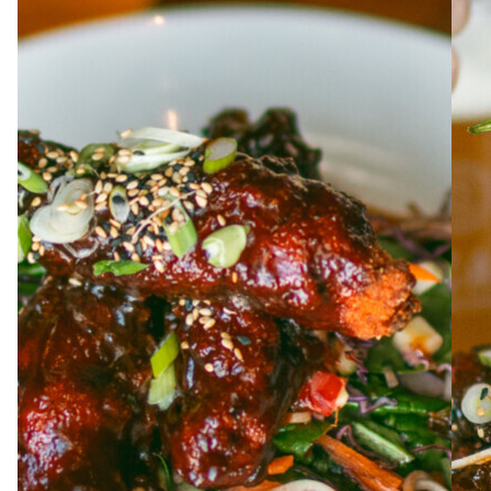
À PROPOS
EMPLOIS
EN ÉPICERIE
BOUTIQUE
TRAITEUR ÉVÉNEMENTIEL
NOUS JOINDRE
DONNER VOTRE OPINION