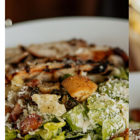
À PROPOS
EMPLOIS
EN ÉPICERIE
BOUTIQUE
TRAITEUR ÉVÉNEMENTIEL
NOUS JOINDRE
DONNER VOTRE OPINION