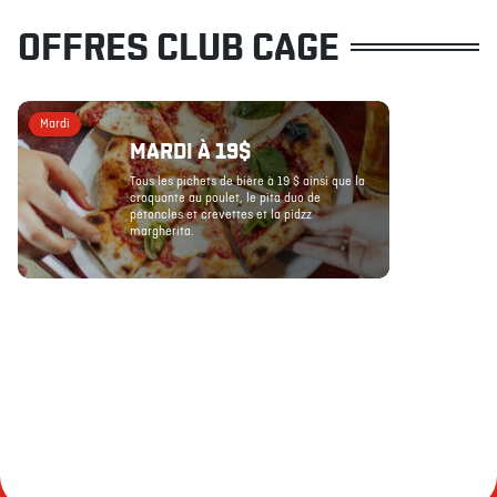
OFFRES CLUB CAGE
Mardi
MARDI À 19$
Tous les pichets de bière à 19 $ ainsi que la
croquante au poulet, le pita duo de
pétoncles et crevettes et la pidzz
margherita.