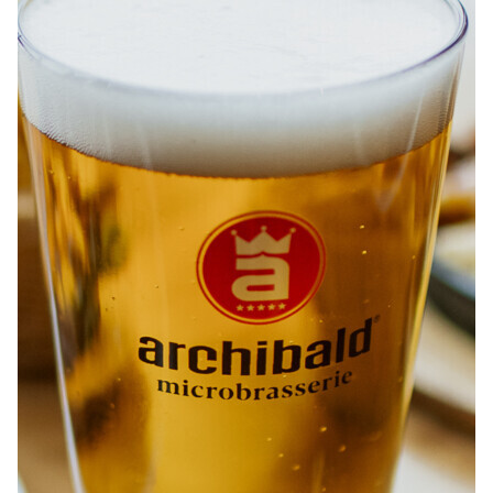
À PROPOS
EMPLOIS
EN ÉPICERIE
BOUTIQUE
TRAITEUR ÉVÉNEMENTIEL
NOUS JOINDRE
DONNER VOTRE OPINION