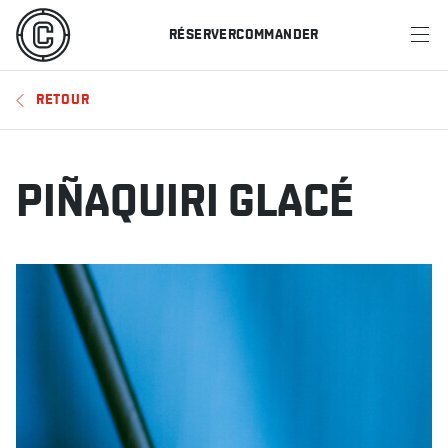
RÉSERVER
COMMANDER
MENU
RETOUR
RESTAURANTS
OFFRES ET PROMOTIONS
PIÑAQUIRI GLACÉ
CARTES-CADEAUX
HORAIRE DES SPORTS
RÉSERVER
COMMANDER