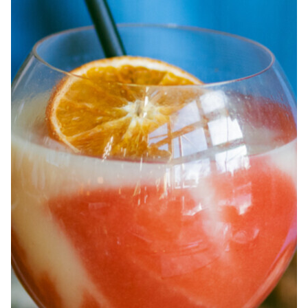
À PROPOS
EMPLOIS
EN ÉPICERIE
BOUTIQUE
TRAITEUR ÉVÉNEMENTIEL
NOUS JOINDRE
DONNER VOTRE OPINION