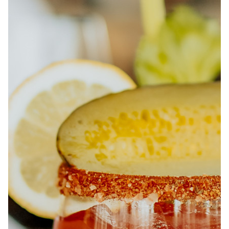
À PROPOS
EMPLOIS
EN ÉPICERIE
BOUTIQUE
TRAITEUR ÉVÉNEMENTIEL
NOUS JOINDRE
DONNER VOTRE OPINION