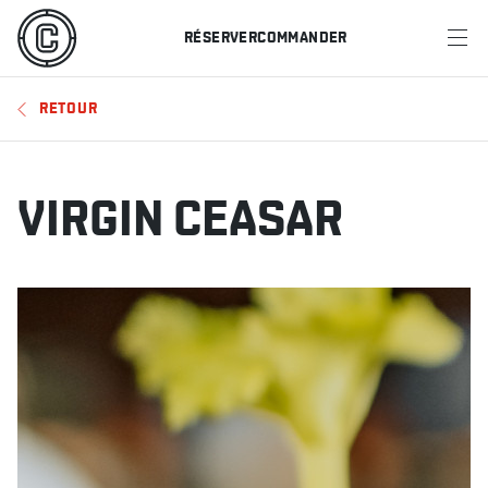
RÉSERVER
COMMANDER
MENU
RETOUR
RESTAURANTS
OFFRES ET PROMOTIONS
VIRGIN CEASAR
CARTES-CADEAUX
HORAIRE DES SPORTS
RÉSERVER
COMMANDER