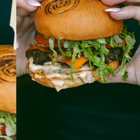
À PROPOS
EMPLOIS
EN ÉPICERIE
BOUTIQUE
TRAITEUR ÉVÉNEMENTIEL
NOUS JOINDRE
DONNER VOTRE OPINION