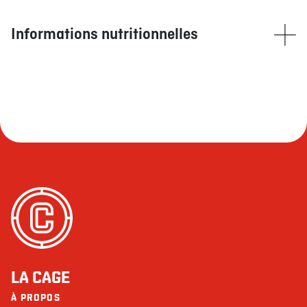
Blé/Gluten
Glutamate (GMS)
Informations nutritionnelles
Maïs
Moutarde
Calories
932
Oeufs
Produits laitiers
Lipides (g)
62
Soya
saturés (g)
21
Sulfites
+ trans (g)
2
Peut contenir
Noix
Cholestérol (mg)
157
Sésame
Sodium (mg)
1448
Ne contient pas
Glucides (g)
46
Arachides
Fruits de mer
Fibres (g)
3
Poissons
Sucres (g)
9
LA CAGE
Protéines (g)
45
À PROPOS
Les restaurants La Cage - Brasserie sportive et ses collaborateurs ne