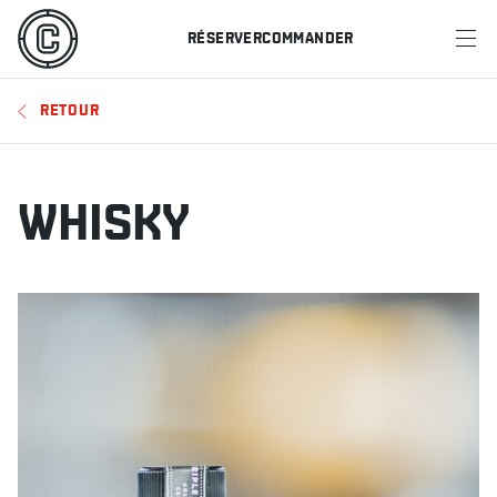
RÉSERVER
COMMANDER
MENU
RETOUR
RESTAURANTS
OFFRES ET PROMOTIONS
WHISKY
CARTES-CADEAUX
HORAIRE DES SPORTS
RÉSERVER
COMMANDER