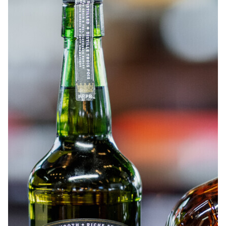
À PROPOS
EMPLOIS
EN ÉPICERIE
BOUTIQUE
TRAITEUR ÉVÉNEMENTIEL
NOUS JOINDRE
DONNER VOTRE OPINION