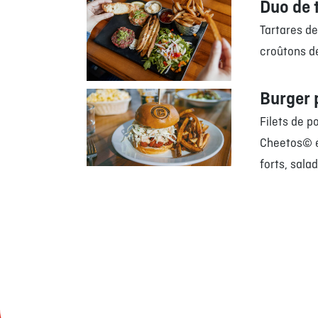
Duo de 
Tartares d
croûtons de
Burger 
Filets de p
Cheetos© e
forts, sala