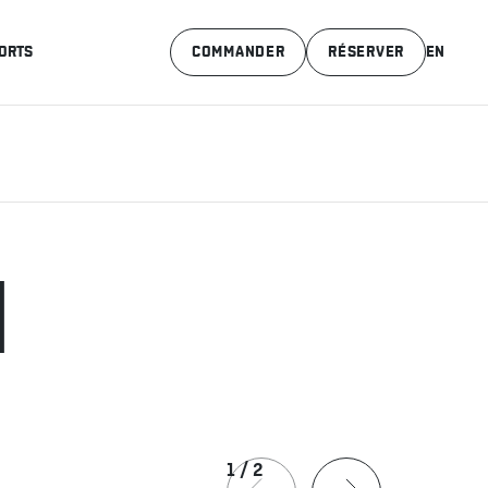
ORTS
COMMANDER
RÉSERVER
EN
H
1
/
2