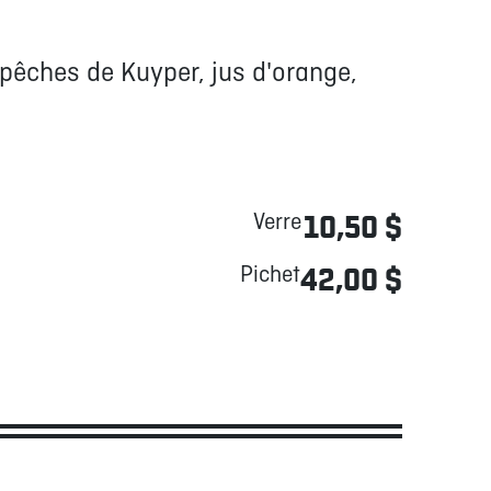
êches de Kuyper, jus d'orange,
Verre
10,50 $
Pichet
42,00 $