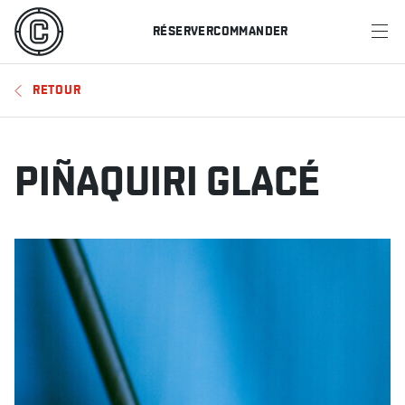
RÉSERVER
COMMANDER
MENU
RETOUR
RESTAURANTS
OFFRES ET PROMOTIONS
PIÑAQUIRI GLACÉ
CARTES-CADEAUX
HORAIRE DES SPORTS
RÉSERVER
COMMANDER