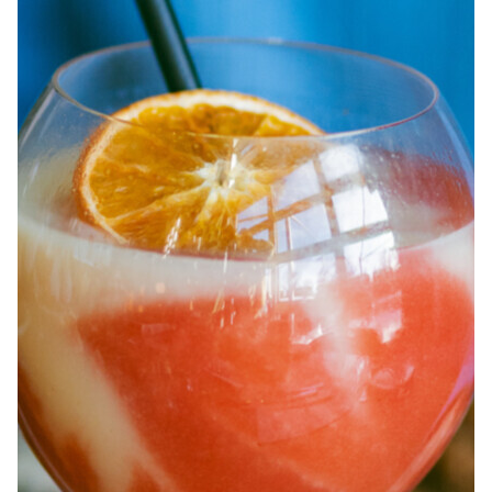
À PROPOS
EMPLOIS
EN ÉPICERIE
BOUTIQUE
TRAITEUR ÉVÉNEMENTIEL
NOUS JOINDRE
DONNER VOTRE OPINION