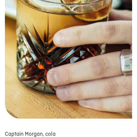
À PROPOS
EMPLOIS
EN ÉPICERIE
BOUTIQUE
TRAITEUR ÉVÉNEMENTIEL
NOUS JOINDRE
DONNER VOTRE OPINION
Captain Morgan, cola