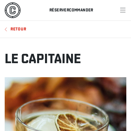
RÉSERVER
COMMANDER
MENU
RETOUR
RESTAURANTS
OFFRES ET PROMOTIONS
LE CAPITAINE
CARTES-CADEAUX
HORAIRE DES SPORTS
RÉSERVER
COMMANDER