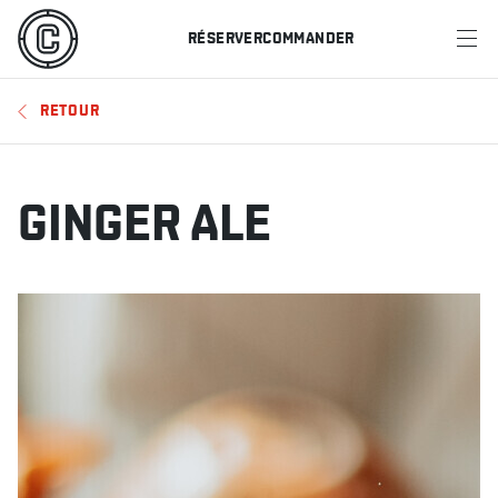
RÉSERVER
COMMANDER
MENU
RETOUR
RESTAURANTS
OFFRES ET PROMOTIONS
GINGER ALE
CARTES-CADEAUX
HORAIRE DES SPORTS
RÉSERVER
COMMANDER