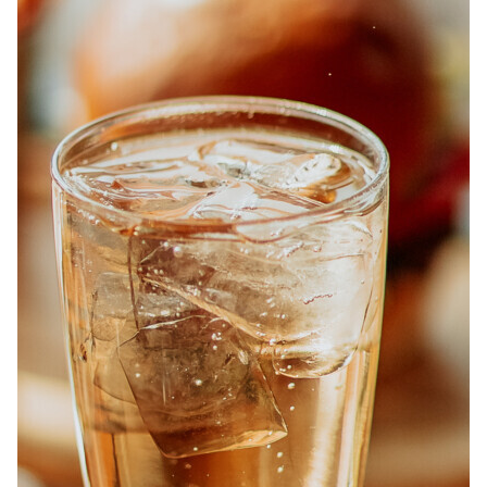
À PROPOS
EMPLOIS
EN ÉPICERIE
BOUTIQUE
TRAITEUR ÉVÉNEMENTIEL
NOUS JOINDRE
DONNER VOTRE OPINION