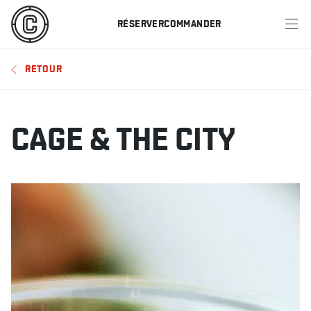
RÉSERVER
COMMANDER
MENU
RETOUR
RESTAURANTS
OFFRES ET PROMOTIONS
CAGE & THE CITY
CARTES-CADEAUX
HORAIRE DES SPORTS
RÉSERVER
COMMANDER