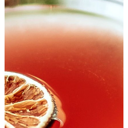
À PROPOS
EMPLOIS
EN ÉPICERIE
BOUTIQUE
TRAITEUR ÉVÉNEMENTIEL
NOUS JOINDRE
DONNER VOTRE OPINION