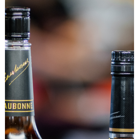
À PROPOS
EMPLOIS
EN ÉPICERIE
BOUTIQUE
TRAITEUR ÉVÉNEMENTIEL
NOUS JOINDRE
DONNER VOTRE OPINION