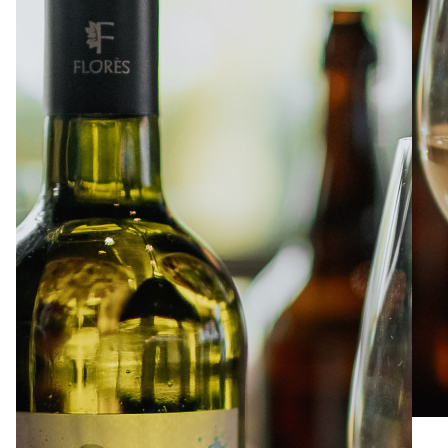
À PROPOS
EMPLOIS
EN ÉPICERIE
BOUTIQUE
TRAITEUR ÉVÉNEMENTIEL
NOUS JOINDRE
DONNER VOTRE OPINION