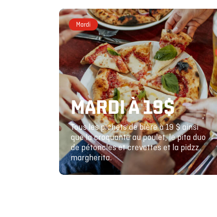
Mardi
MARDI À 19$
Tous les pichets de bière à 19 $ ainsi
que la croquante au poulet, le pita duo
de pétoncles et crevettes et la pidzz
margherita.