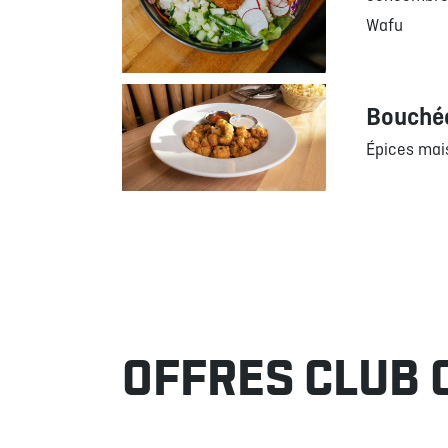
Wafu
Bouchée
Épices mai
OFFRES CLUB 