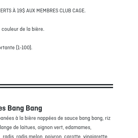
FERTS À 19$ AUX MEMBRES CLUB CAGE.
 couleur de la bière.
rtante (1-100).
es Bang Bang
panées à la bière nappées de sauce bang bang, riz
lange de laitues, oignon vert, edamames,
radis, radis melon, poivron, carotte, vinaigrette