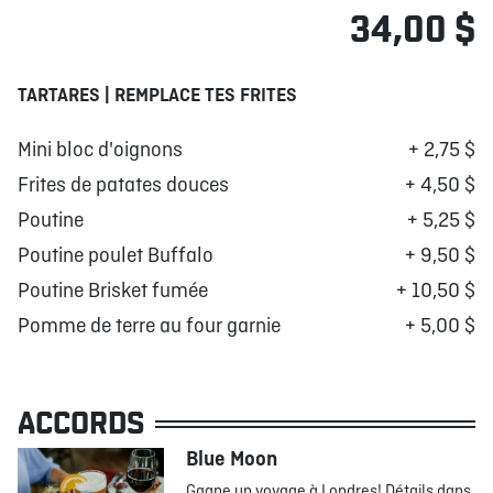
34,00 $
TARTARES | REMPLACE TES FRITES
Mini bloc d'oignons
+ 2,75 $
Frites de patates douces
+ 4,50 $
Poutine
+ 5,25 $
Poutine poulet Buffalo
+ 9,50 $
Poutine Brisket fumée
+ 10,50 $
Pomme de terre au four garnie
+ 5,00 $
ACCORDS
Blue Moon
Gagne un voyage à Londres! Détails dans