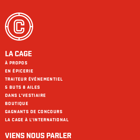
Arachides
Cholestérol (g)
112 - 150
Fruits de mer
Sodium (mg)
1471 - 1867
Noix
Glucides (g)
39 - 77
Les restaurants La Cage - Brasserie sportive et ses collaborateurs ne
Fibres (g)
4 - 6
peuvent être tenus responsables d’une réaction allergique à la suite d'une
consommation.
Sucres (g)
8 - 15
LA CAGE
Protéines (g)
38 - 43
À PROPOS
Calcium (mg)
94 - 139
EN ÉPICERIE
TRAITEUR ÉVÉNEMENTIEL
Fer (mg)
5 - 6
5 BUTS 8 AILES
DANS L'VESTIAIRE
BOUTIQUE
GAGNANTS DE CONCOURS
LA CAGE À L'INTERNATIONAL
VIENS NOUS PARLER