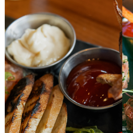
À PROPOS
EMPLOIS
EN ÉPICERIE
BOUTIQUE
TRAITEUR ÉVÉNEMENTIEL
NOUS JOINDRE
DONNER VOTRE OPINION