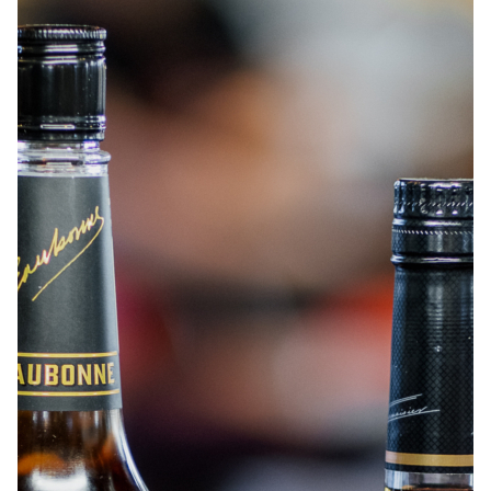
À PROPOS
EMPLOIS
EN ÉPICERIE
BOUTIQUE
TRAITEUR ÉVÉNEMENTIEL
NOUS JOINDRE
DONNER VOTRE OPINION