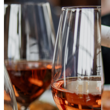
À PROPOS
EMPLOIS
EN ÉPICERIE
BOUTIQUE
TRAITEUR ÉVÉNEMENTIEL
NOUS JOINDRE
DONNER VOTRE OPINION