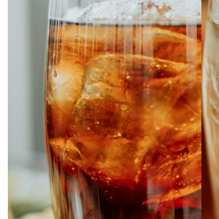
À PROPOS
EMPLOIS
EN ÉPICERIE
BOUTIQUE
TRAITEUR ÉVÉNEMENTIEL
NOUS JOINDRE
DONNER VOTRE OPINION