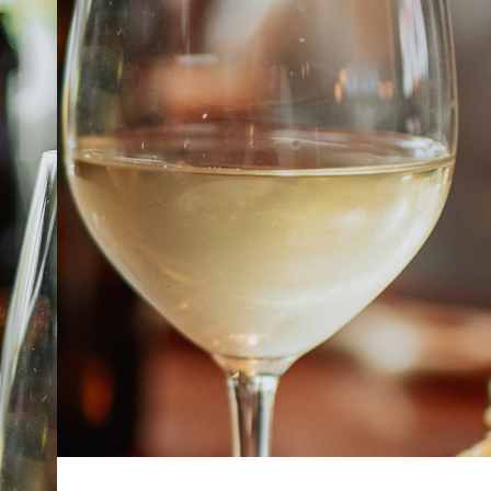
À PROPOS
EMPLOIS
EN ÉPICERIE
BOUTIQUE
TRAITEUR ÉVÉNEMENTIEL
NOUS JOINDRE
DONNER VOTRE OPINION