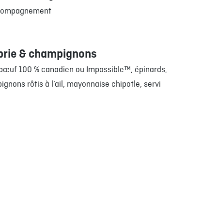
ccompagnement
brie & champignons
 bœuf 100 % canadien ou Impossible™, épinards,
ignons rôtis à l’ail, mayonnaise chipotle, servi