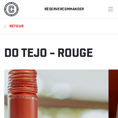
RÉSERVER
COMMANDER
MENU
RETOUR
RESTAURANTS
OFFRES ET PROMOTIONS
DO TEJO – ROUGE
CARTES-CADEAUX
HORAIRE DES SPORTS
RÉSERVER
COMMANDER