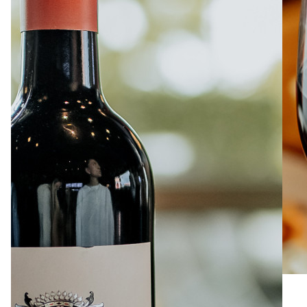
À PROPOS
EMPLOIS
EN ÉPICERIE
BOUTIQUE
TRAITEUR ÉVÉNEMENTIEL
NOUS JOINDRE
DONNER VOTRE OPINION