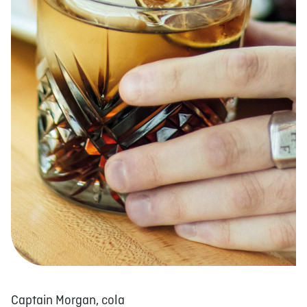
À PROPOS
EMPLOIS
EN ÉPICERIE
BOUTIQUE
TRAITEUR ÉVÉNEMENTIEL
NOUS JOINDRE
DONNER VOTRE OPINION
Captain Morgan, cola