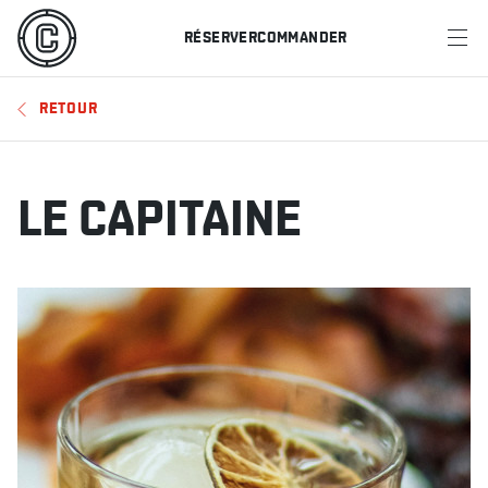
RÉSERVER
COMMANDER
MENU
RETOUR
RESTAURANTS
OFFRES ET PROMOTIONS
LE CAPITAINE
CARTES-CADEAUX
HORAIRE DES SPORTS
RÉSERVER
COMMANDER