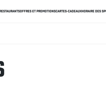
RESTAURANTS
OFFRES ET PROMOTIONS
CARTES-CADEAUX
HORAIRE DES SP
S