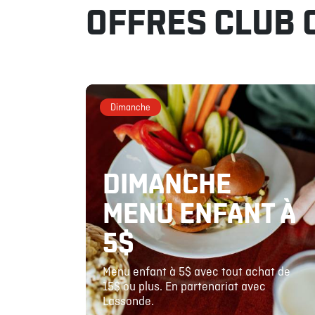
OFFRES CLUB 
Dimanche
DIMANCHE
MENU ENFANT À
5$
Menu enfant à 5$ avec tout achat de
15$ ou plus. En partenariat avec
Lassonde.