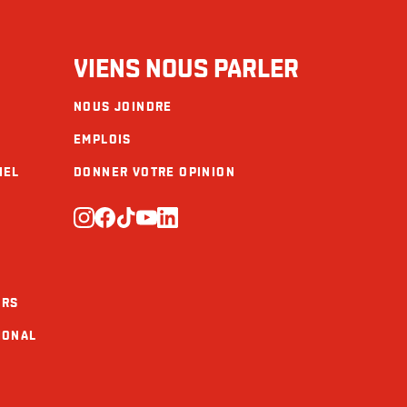
Fibres (g)
VIENS NOUS PARLER
Sucres (g)
NOUS JOINDRE
Protéines (g)
EMPLOIS
Calcium (mg)
IEL
DONNER VOTRE OPINION
Fer (mg)
URS
IONAL